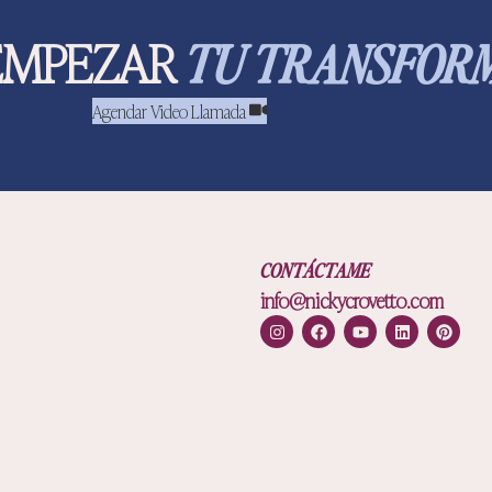
 EMPEZAR
TU TRANSFORM
Agendar Video Llamada
CONTÁCTAME
info@nickycrovetto.com